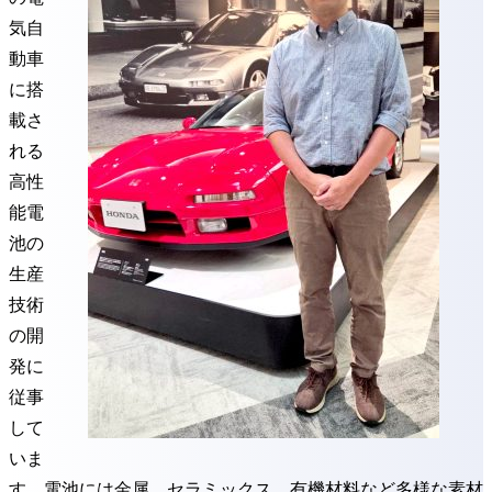
気自
動車
に搭
載さ
れる
高性
能電
池の
生産
技術
の開
発に
従事
して
いま
す。電池には金属、セラミックス、有機材料など多様な素材