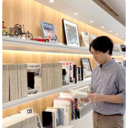
教育
カリキュラム
学生生活
カリキュラム
学科選択の
ポイント
在校生
インタビュー
入試
・
広報
フロンティア
入試
（総合型選抜）
編入学試験
大学院入試
（材料科
学専攻）
広報
・
パンフレット
コース
の
歴史
大学院の
紹介