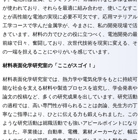
が使われており、それらを最適に組み合わせ、使いこなすこ
とが高性能な電池の実現に必要不可欠です。応用マテリアル
工学コースで学んだ金属学が、今まさに、私の開発現場で活
きています。材料の力でひとの役に立つべく、電池開発の最
前線で日々、奮闘しており、次世代技術を現実に変える、そ
の一端を担えることにやりがいを感じています。
材料表面化学研究室の「ここがスゴイ！」
材料表面化学研究室では、熱力学や電気化学をもとに持続可
能な社会を支える材料や製造プロセスを追究し、学会発表や
論文の投稿など、多くの研究成果を出しています。研究活動
の過程では、高い専門性が得られることは勿論、先生方の丁
寧なご指導により、ひとに伝える力も鍛えられました。この
ような研究活動は就職活動でも強いアピールポイントになり
ました。卒業後は、自動車、電機、素材メーカーなど、幅広