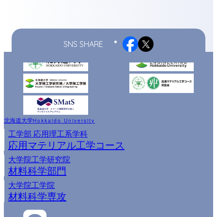
ゲ
ー
シ
ョ
SNS SHARE
ン
北海道大学
Hokkaido University
工学部 応用理工系学科
応用マテリアル工学コース
大学院工学研究院
材料科学部門
大学院工学院
材料科学専攻