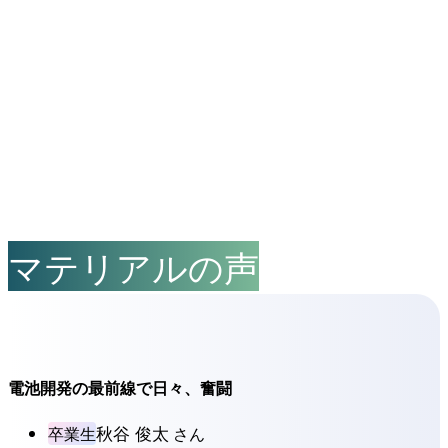
内容をスキップ
応用
マテリアル
工学と
は？
応用
マテリアル
工学
とは？
社会で
活躍する
材料
コース
の
就職状況
卒業生
インタビュー
研究
・
教員紹介
マテリアルの声
コース
の
研究目標
研究室の
紹介
教員からの
メッセー
ジ
教員の
研究紹介
電池開発の最前線で日々、奮闘
最先端の
研究設備
・
秋谷 俊太
卒業生
さん
技術