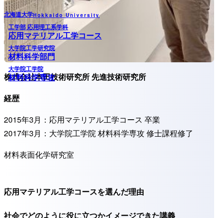
北海道大学
Hokkaido University
工学部 応用理工系学科
応用マテリアル工学コース
大学院工学研究院
材料科学部門
大学院工学院
株式会社本田技術研究所 先進技術研究所
材料科学専攻
経歴
2015年3月：応用マテリアル工学コース 卒業
2017年3月：大学院工学院 材料科学専攻 修士課程修了
材料表面化学研究室
応用マテリアル工学コースを選んだ理由
社会でどのように役に立つかイメージできた講義