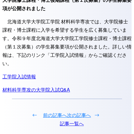
教育
カリキュラム
項が公開されました
学生生活
北海道大学大学院工学院 材料科学専攻では、大学院修士
カリキュラム
課程・博士課程に入学を希望する学生を広く募集していま
学科選択の
ポイント
す。令和９年度北海道大学大学院工学院修士課程・博士課程
在校生
インタビュー
（第１次募集）の学生募集要項が公開されました。詳しい情
入試
・
広報
報は、下記のリンク「工学院入試情報」からご確認くださ
フロンティア
入試
い。
（総合型選抜）
工学院入試情報
編入学試験
大学院入試
（材料科
材料科学専攻の大学院入試Q&A
学専攻）
広報
・
パンフレット
投
コース
の
歴史
稿
前の記事へ
次の記事へ
大学院の
紹介
ナ
記事一覧へ
ビ