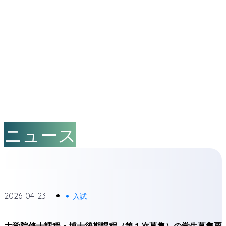
内容をスキップ
応用
マテリアル
工学と
は？
応用
マテリアル
工学
とは？
社会で
活躍する
材料
コース
の
就職状況
卒業生
インタビュー
研究
・
教員紹介
ニュース
コース
の
研究目標
研究室の
紹介
教員からの
メッセー
ジ
教員の
研究紹介
2026-04-23
入試
最先端の
研究設備
・
技術
大学院修士課程・博士後期課程（第１次募集）の学生募集要